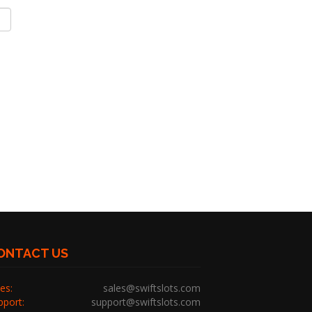
ONTACT US
es:
sales@swiftslots.com
pport:
support@swiftslots.com