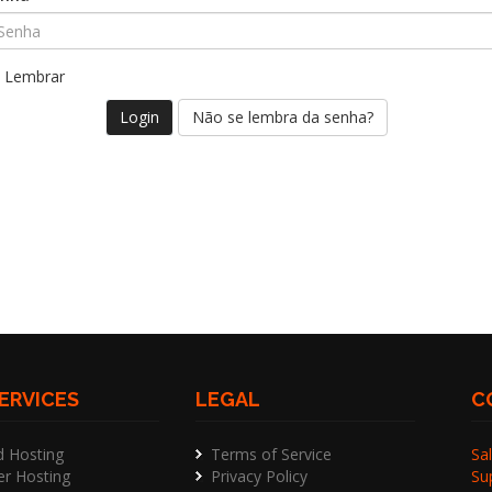
Lembrar
Não se lembra da senha?
ERVICES
LEGAL
C
d Hosting
Terms of Service
Sal
er Hosting
Privacy Policy
Su