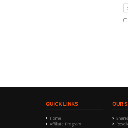
QUICK LINKS
OUR S
Home
Share
Affiliate Program
Resell