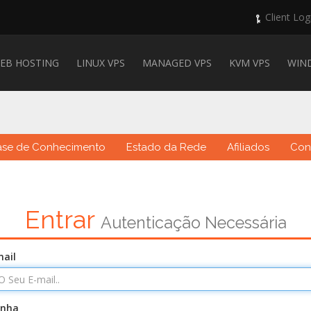
Client Log
EB HOSTING
LINUX VPS
MANAGED VPS
KVM VPS
WIN
ase de Conhecimento
Estado da Rede
Afiliados
Con
Entrar
Autenticação Necessária
ail
enha