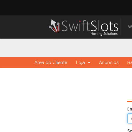
W
Área do Cliente
Loja
Anúncios
B
Em
S