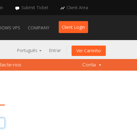
in
Submit Ticket
Client Area
Client Login
DOWS VPS
COMPANY
Português
Entrar
Ver Carrinho
tacte-nos
Conta