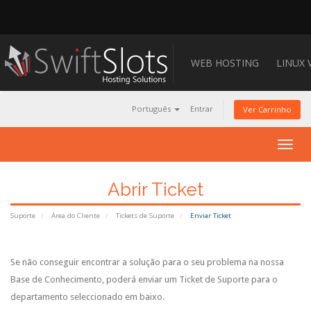
WEB HOSTING
LINUX 
Português
Entrar
Ver Carrinho
Togg
navig
Abrir Ticket
Suporte
Área do Cliente
Tickets de Suporte
Enviar Ticket
Se não conseguir encontrar a solução para o seu problema na nossa
Base de Conhecimento, poderá enviar um Ticket de Suporte para o
departamento seleccionado em baixo.