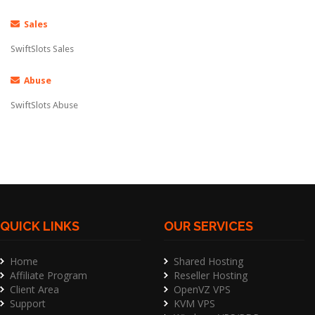
Sales
SwiftSlots Sales
Abuse
SwiftSlots Abuse
QUICK LINKS
OUR SERVICES
Home
Shared Hosting
Affiliate Program
Reseller Hosting
Client Area
OpenVZ VPS
Support
KVM VPS