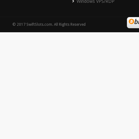
Windows VPS/RDP
©
2017
SwiftSlots.com
. All Rights Reserved