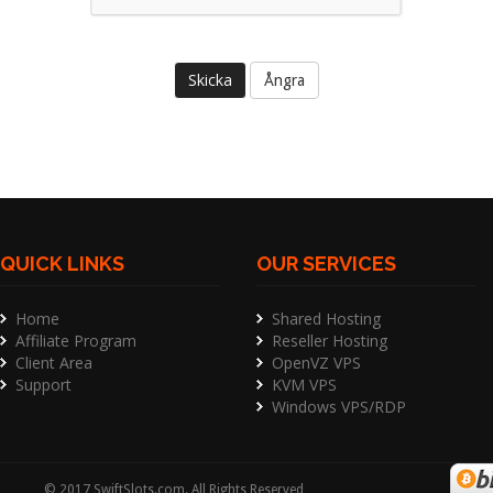
Ångra
QUICK LINKS
OUR SERVICES
Home
Shared Hosting
Affiliate Program
Reseller Hosting
Client Area
OpenVZ VPS
Support
KVM VPS
Windows VPS/RDP
©
2017
SwiftSlots.com
. All Rights Reserved