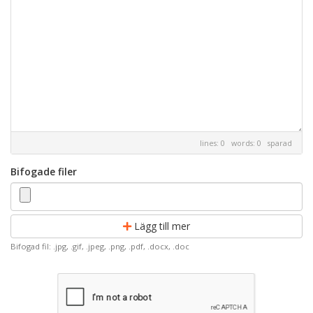
lines: 0 words: 0
sparad
Bifogade filer
Lägg till mer
Bifogad fil: .jpg, .gif, .jpeg, .png, .pdf, .docx, .doc