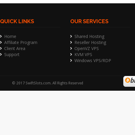
QUICK LINKS
OUR SERVICES
Home
Shared Hosting
Affiliate Program
Reseller Hosting
Client Area
OpenVZ VPS
Support
KVM VPS
Windows VPS/RDP
©
2017
SwiftSlots.com
. All Rights Reserved