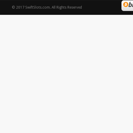
©
2017
SwiftSlots.com
. All Rights Reserved