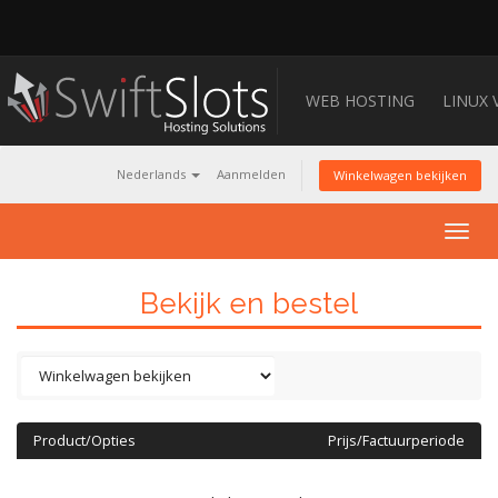
WEB HOSTING
LINUX 
Nederlands
Aanmelden
Winkelwagen bekijken
Togg
navig
Bekijk en bestel
Product/Opties
Prijs/Factuurperiode