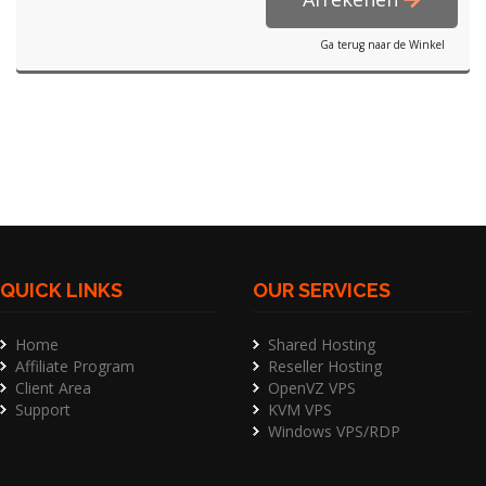
Ga terug naar de Winkel
QUICK LINKS
OUR SERVICES
Home
Shared Hosting
Affiliate Program
Reseller Hosting
Client Area
OpenVZ VPS
Support
KVM VPS
Windows VPS/RDP