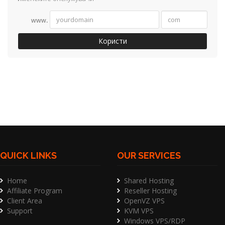
www.
Користи
QUICK LINKS
OUR SERVICES
Home
Shared Hosting
Affiliate Program
Reseller Hosting
Client Area
OpenVZ VPS
Support
KVM VPS
Windows VPS/RDP