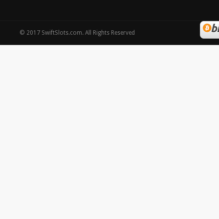
©
2017
SwiftSlots.com
. All Rights Reserved